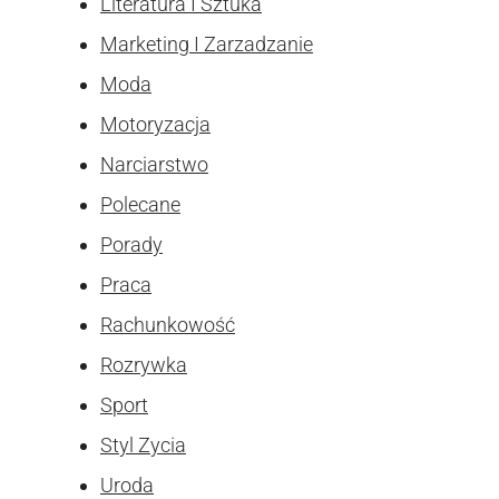
Literatura I Sztuka
Marketing I Zarzadzanie
Moda
Motoryzacja
Narciarstwo
Polecane
Porady
Praca
Rachunkowość
Rozrywka
Sport
Styl Zycia
Uroda