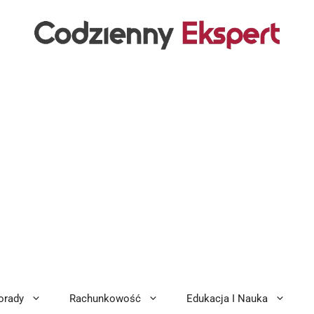
orady
Rachunkowość
Edukacja I Nauka