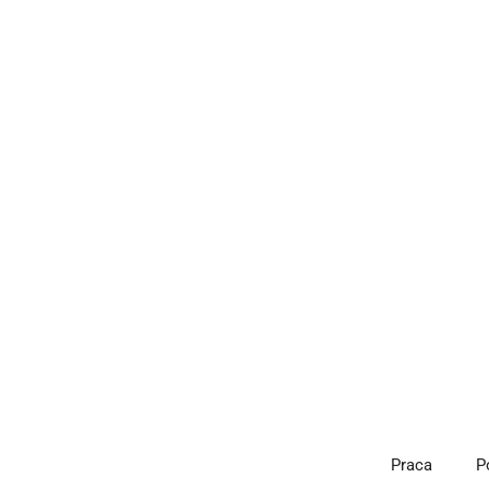
Przejdź
do
treści
Praca
P