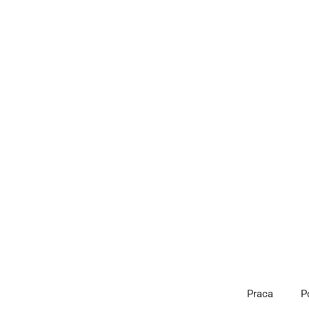
Przejdź
do
treści
Praca
P