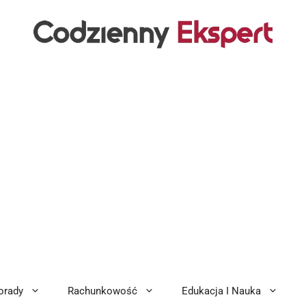
orady
Rachunkowość
Edukacja I Nauka