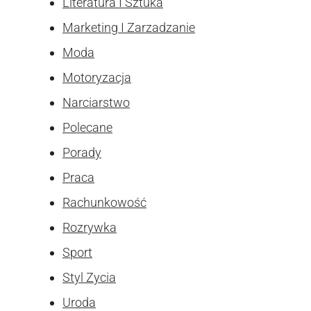
Literatura I Sztuka
Marketing I Zarzadzanie
Moda
Motoryzacja
Narciarstwo
Polecane
Porady
Praca
Rachunkowość
Rozrywka
Sport
Styl Zycia
Uroda