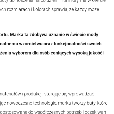
buty do noszenia na co dzień – Kim Kay ma w ofercie
ch rozmiarach i kolorach sprawia, że każdy może
mfortu. Marka ta zdobywa uznanie w świecie mody
inalnemu wzornictwu oraz funkcjonalności swoich
żenia wyborem dla osób ceniących wysoką jakość i
materiałów i produkcji, starając się wprowadzać
jąc nowoczesne technologie, marka tworzy buty, które
 są dostosowane do współczesnych potrzeb i oczekiwań