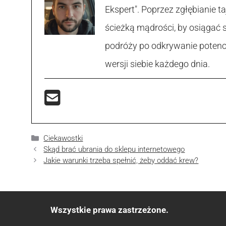
Ekspert". Poprzez zgłębianie
ścieżką mądrości, by osiągać 
podróży po odkrywanie potencja
wersji siebie każdego dnia.
Kategorie
Ciekawostki
Skąd brać ubrania do sklepu internetowego
Jakie warunki trzeba spełnić, żeby oddać krew?
Wszystkie prawa zastrzeżone.