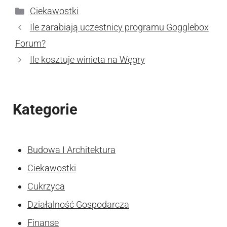
Kategorie
Ciekawostki
Ile zarabiają uczestnicy programu Gogglebox
Forum?
Ile kosztuje winieta na Węgry
Kategorie
Budowa I Architektura
Ciekawostki
Cukrzyca
Działalność Gospodarcza
Finanse