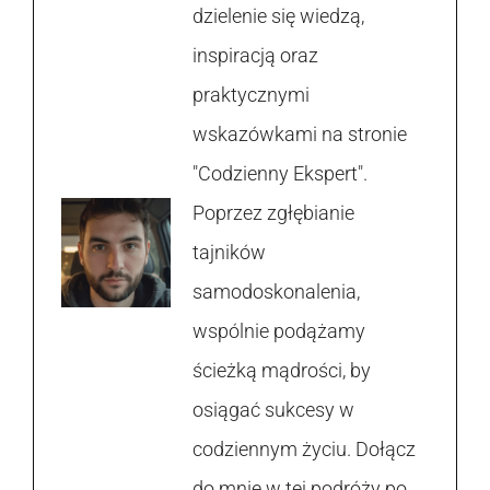
dzielenie się wiedzą,
inspiracją oraz
praktycznymi
wskazówkami na stronie
"Codzienny Ekspert".
Poprzez zgłębianie
tajników
samodoskonalenia,
wspólnie podążamy
ścieżką mądrości, by
osiągać sukcesy w
codziennym życiu. Dołącz
do mnie w tej podróży po