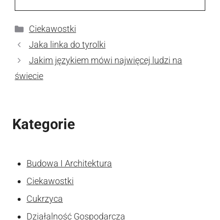
Kategorie
Ciekawostki
Jaka linka do tyrolki
Jakim językiem mówi najwięcej ludzi na
świecie
Kategorie
Budowa I Architektura
Ciekawostki
Cukrzyca
Działalność Gospodarcza