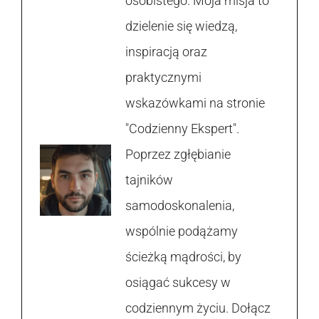
osobistego. Moja misja to
dzielenie się wiedzą,
inspiracją oraz
praktycznymi
wskazówkami na stronie
"Codzienny Ekspert".
Poprzez zgłębianie
tajników
samodoskonalenia,
wspólnie podążamy
ścieżką mądrości, by
osiągać sukcesy w
codziennym życiu. Dołącz