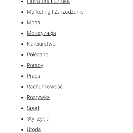
Literatura I Sztuka
Marketing I Zarzadzanie
Moda
Motoryzacja
Narciarstwo
Polecane
Porady
Praca
Rachunkowość
Rozrywka
Sport
Styl Zycia
Uroda