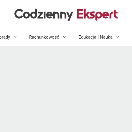
orady
Rachunkowość
Edukacja I Nauka