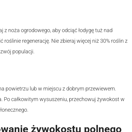
taj z noża ogrodowego, aby odciąć łodygę tuż nad
roślinie regenerację. Nie zbieraj więcej niż 30% roślin z
wój populacji.
a powietrzu lub w miejscu z dobrym przewiewem.
ńca. Po całkowitym wysuszeniu, przechowuj żywokost w
słonecznego.
owanie żywokostu polnego