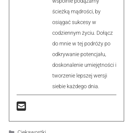
wspólnie podążamy
ścieżką mądrości, by
osiągać sukcesy w
codziennym życiu. Dołącz
do mnie w tej podróży po
odkrywanie potencjału,
doskonalenie umiejętności i
tworzenie lepszej wersji
siebie każdego dnia.
Kategorie
Ciekawostki