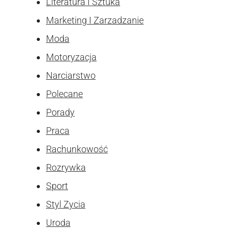
Literatura I Sztuka
Marketing I Zarzadzanie
Moda
Motoryzacja
Narciarstwo
Polecane
Porady
Praca
Rachunkowość
Rozrywka
Sport
Styl Zycia
Uroda