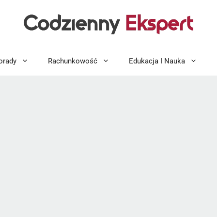
orady
Rachunkowość
Edukacja I Nauka