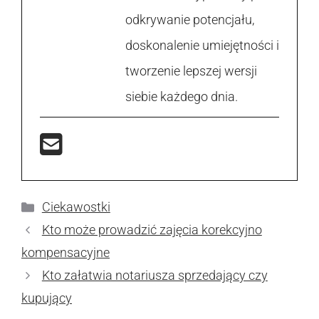
odkrywanie potencjału,
doskonalenie umiejętności i
tworzenie lepszej wersji
siebie każdego dnia.
Kategorie
Ciekawostki
Kto może prowadzić zajęcia korekcyjno
kompensacyjne
Kto załatwia notariusza sprzedający czy
kupujący