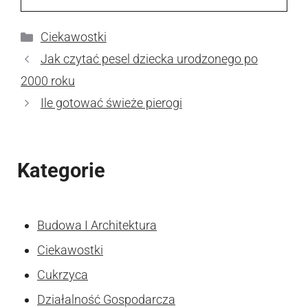
Kategorie
Ciekawostki
Jak czytać pesel dziecka urodzonego po
2000 roku
Ile gotować świeże pierogi
Kategorie
Budowa I Architektura
Ciekawostki
Cukrzyca
Działalność Gospodarcza