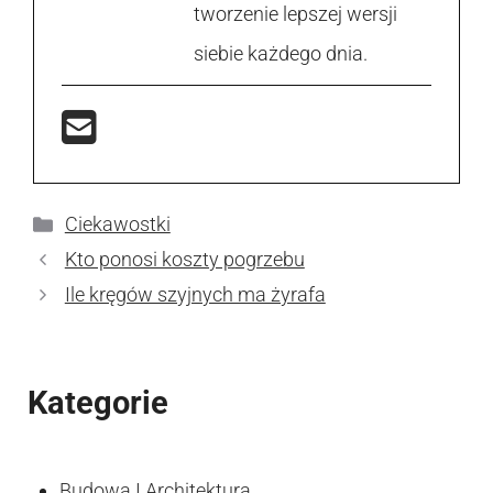
tworzenie lepszej wersji
siebie każdego dnia.
Kategorie
Ciekawostki
Kto ponosi koszty pogrzebu
Ile kręgów szyjnych ma żyrafa
Kategorie
Budowa I Architektura