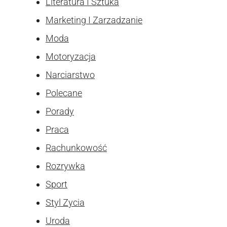
Literatura I Sztuka
Marketing I Zarzadzanie
Moda
Motoryzacja
Narciarstwo
Polecane
Porady
Praca
Rachunkowość
Rozrywka
Sport
Styl Zycia
Uroda