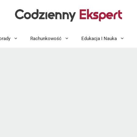
orady
Rachunkowość
Edukacja I Nauka