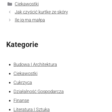
Kategorie
Ciekawostki
Jak czyścić kurtkę ze skóry
Ile iq ma małpa
Kategorie
Budowa I Architektura
Ciekawostki
Cukrzyca
Działalność Gospodarcza
Finanse
Literatura I Sztuka