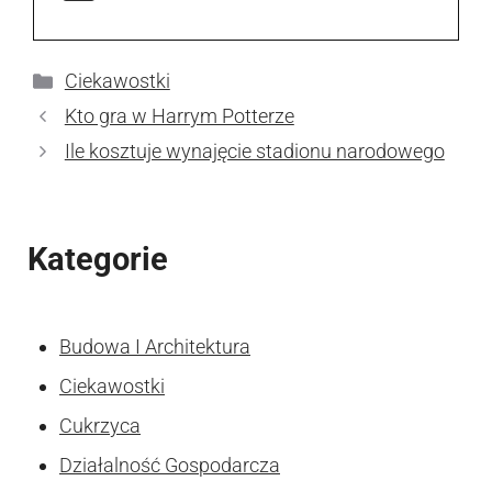
Kategorie
Ciekawostki
Kto gra w Harrym Potterze
Ile kosztuje wynajęcie stadionu narodowego
Kategorie
Budowa I Architektura
Ciekawostki
Cukrzyca
Działalność Gospodarcza