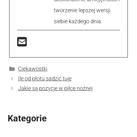
tworzenie lepszej wersji
siebie każdego dnia.
Kategorie
Ciekawostki
Ile od płotu sadzić tuje
Jakie są pozycje w piłce nożnej
Kategorie