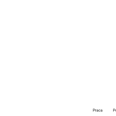
Przejdź
do
treści
Praca
P