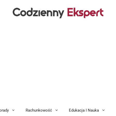
orady
Rachunkowość
Edukacja I Nauka