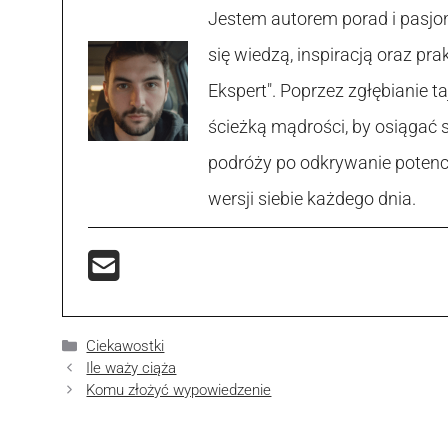
Jestem autorem porad i pasjon
się wiedzą, inspiracją oraz p
Ekspert". Poprzez zgłębianie
ścieżką mądrości, by osiągać 
podróży po odkrywanie potencja
wersji siebie każdego dnia.
Kategorie
Ciekawostki
Ile waży ciąża
Komu złożyć wypowiedzenie