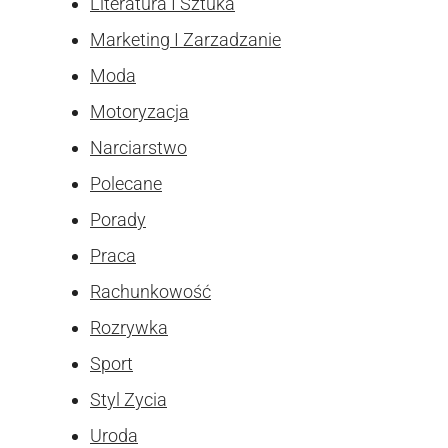
Literatura I Sztuka
Marketing I Zarzadzanie
Moda
Motoryzacja
Narciarstwo
Polecane
Porady
Praca
Rachunkowość
Rozrywka
Sport
Styl Zycia
Uroda