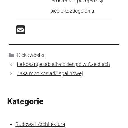
tworzenie lepszej wersji
siebie każdego dnia.
Kategorie
Ciekawostki
Ile kosztuje tabletka dzien po w Czechach
Jaka moc kosiarki spalinowej
Kategorie
Budowa I Architektura