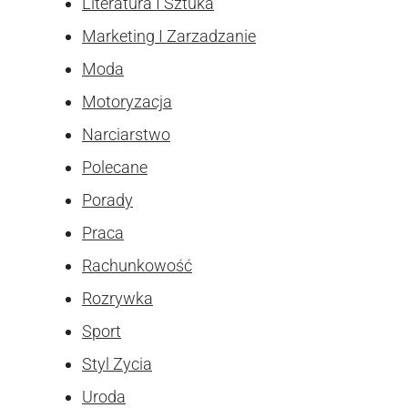
Literatura I Sztuka
Marketing I Zarzadzanie
Moda
Motoryzacja
Narciarstwo
Polecane
Porady
Praca
Rachunkowość
Rozrywka
Sport
Styl Zycia
Uroda