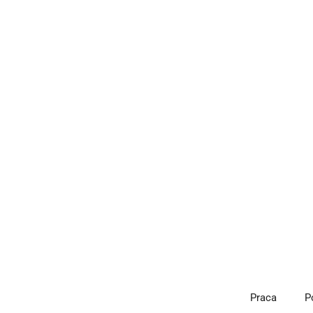
Przejdź
do
treści
Praca
P