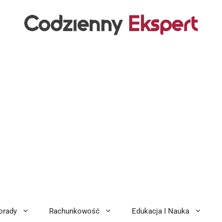
orady
Rachunkowość
Edukacja I Nauka