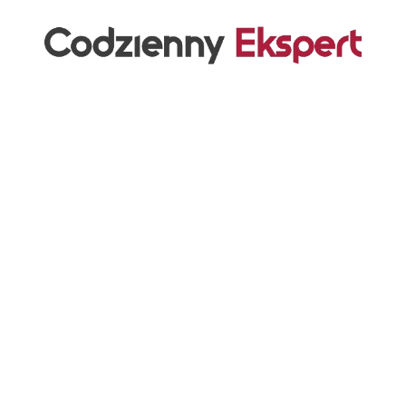
Przejdź
do
treści