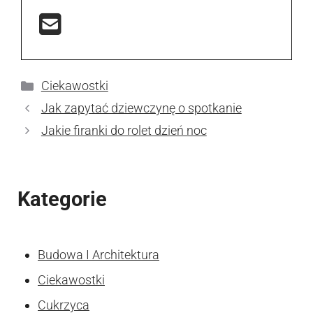
Kategorie
Ciekawostki
Jak zapytać dziewczynę o spotkanie
Jakie firanki do rolet dzień noc
Kategorie
Budowa I Architektura
Ciekawostki
Cukrzyca