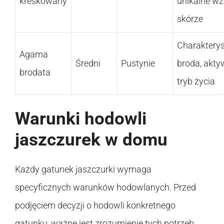
kreskowany
unikalne wz
skórze
Charaktery
Agama
Średni
Pustynie
broda, akt
brodata
tryb życia
Warunki hodowli
jaszczurek w domu
Każdy gatunek jaszczurki wymaga
specyficznych warunków hodowlanych. Przed
podjęciem decyzji o hodowli konkretnego
gatunku, ważne jest zrozumienie tych potrzeb.