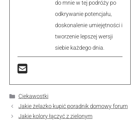
do mnie w tej podróży po
odkrywanie potencjału,
doskonalenie umiejętności i
tworzenie lepszej wersji
siebie każdego dnia.
Kategorie
Ciekawostki
Jakie żelazko kupić poradnik domowy forum
Jakie kolory łączyć z zielonym