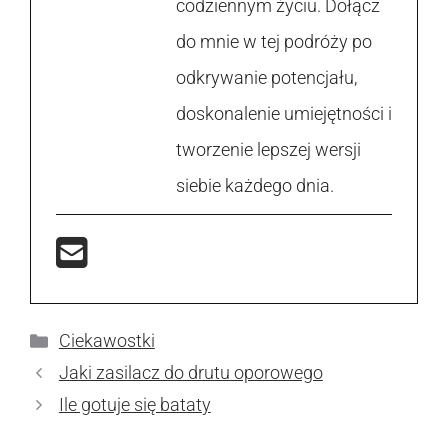
codziennym życiu. Dołącz
do mnie w tej podróży po
odkrywanie potencjału,
doskonalenie umiejętności i
tworzenie lepszej wersji
siebie każdego dnia.
Kategorie
Ciekawostki
Jaki zasilacz do drutu oporowego
Ile gotuje się bataty