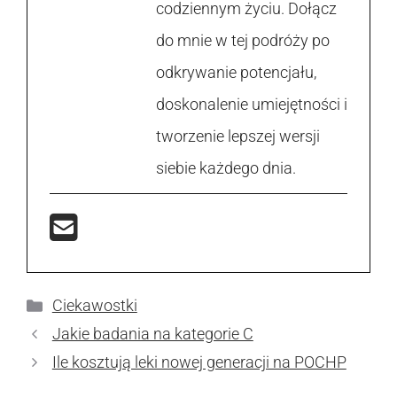
codziennym życiu. Dołącz
do mnie w tej podróży po
odkrywanie potencjału,
doskonalenie umiejętności i
tworzenie lepszej wersji
siebie każdego dnia.
Kategorie
Ciekawostki
Jakie badania na kategorie C
Ile kosztują leki nowej generacji na POCHP