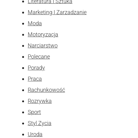
Literatura I Sztuka
Marketing I Zarzadzanie
Moda
Motoryzacja
Narciarstwo
Polecane
Porady
Praca
Rachunkowość
Rozrywka
Sport
Styl Zycia
Uroda