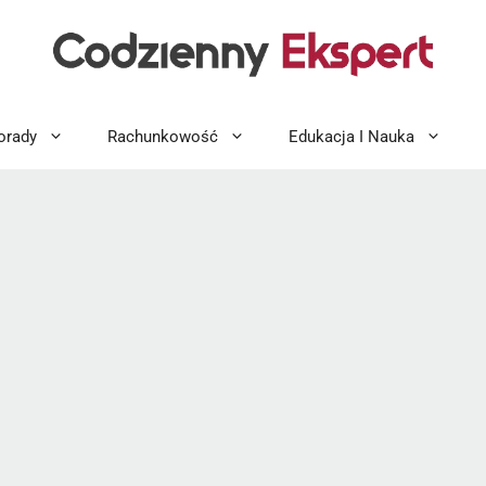
orady
Rachunkowość
Edukacja I Nauka