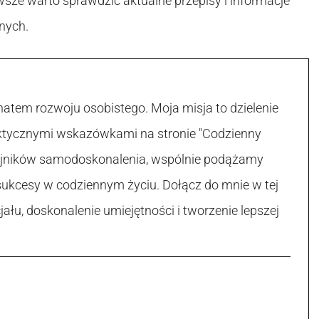
wsze warto sprawdzić aktualne przepisy i informacje
nych.
atem rozwoju osobistego. Moja misja to dzielenie
raktycznymi wskazówkami na stronie "Codzienny
 tajników samodoskonalenia, wspólnie podążamy
sukcesy w codziennym życiu. Dołącz do mnie w tej
łu, doskonalenie umiejętności i tworzenie lepszej