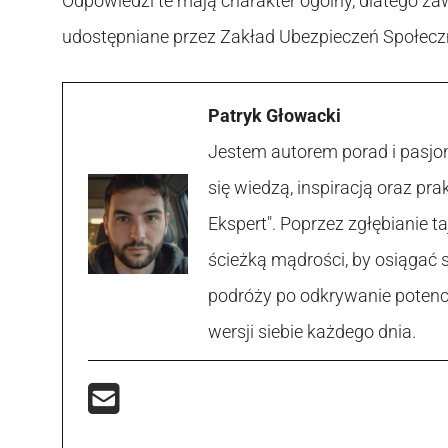
Odpowiedzi te mają charakter ogólny, dlatego za
udostępniane przez Zakład Ubezpieczeń Społecz
Patryk Głowacki
Jestem autorem porad i pasjon
się wiedzą, inspiracją oraz p
Ekspert". Poprzez zgłębianie
ścieżką mądrości, by osiągać 
podróży po odkrywanie potencja
wersji siebie każdego dnia.