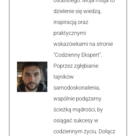
osobistego. Moja misja to
dzielenie się wiedzą,
inspiracją oraz
praktycznymi
wskazówkami na stronie
"Codzienny Ekspert".
Poprzez zgłębianie
tajników
samodoskonalenia,
wspólnie podążamy
ścieżką mądrości, by
osiągać sukcesy w
codziennym życiu. Dołącz