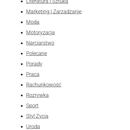
Literatura I Sztuka
Marketing I Zarzadzanie
Moda
Motoryzacja
Narciarstwo
Polecane
Porady
Praca
Rachunkowość
Rozrywka
Sport
Styl Zycia
Uroda