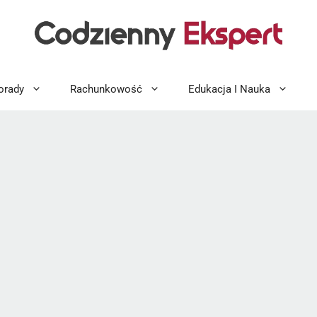
orady
Rachunkowość
Edukacja I Nauka