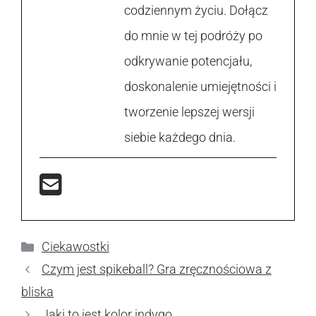
codziennym życiu. Dołącz
do mnie w tej podróży po
odkrywanie potencjału,
doskonalenie umiejętności i
tworzenie lepszej wersji
siebie każdego dnia.
Kategorie
Ciekawostki
Czym jest spikeball? Gra zręcznościowa z
bliska
Jaki to jest kolor indygo