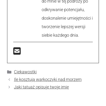
do mnie w tej podróży po
odkrywanie potencjału,
doskonalenie umiejętności i
tworzenie lepszej wersji
siebie każdego dnia.
Kategorie
Ciekawostki
Ile kosztują warkoczyki nad morzem
Jaki tatuaż opisuje twoje imię