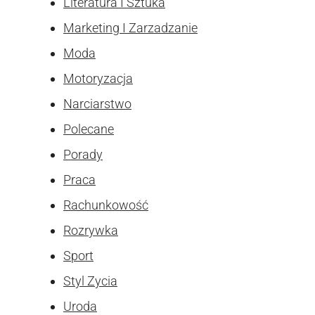
Literatura I Sztuka
Marketing I Zarzadzanie
Moda
Motoryzacja
Narciarstwo
Polecane
Porady
Praca
Rachunkowość
Rozrywka
Sport
Styl Zycia
Uroda