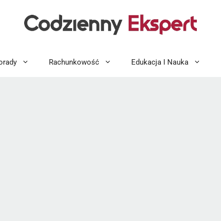
orady
Rachunkowość
Edukacja I Nauka