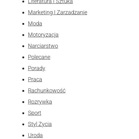
Literatura I Sztuka
Marketing I Zarzadzanie
Moda
Motoryzacja
Narciarstwo
Polecane
Porady
Praca
Rachunkowość
Rozrywka
Sport
Styl Zycia
Uroda