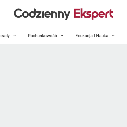
orady
Rachunkowość
Edukacja I Nauka