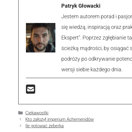
Patryk Głowacki
Jestem autorem porad i pasjon
się wiedzą, inspiracją oraz p
Ekspert". Poprzez zgłębianie
ścieżką mądrości, by osiągać 
podróży po odkrywanie potencja
wersji siebie każdego dnia.
Kategorie
Ciekawostki
Kto założył imperium Achemenidów
Ile gotować żeberka