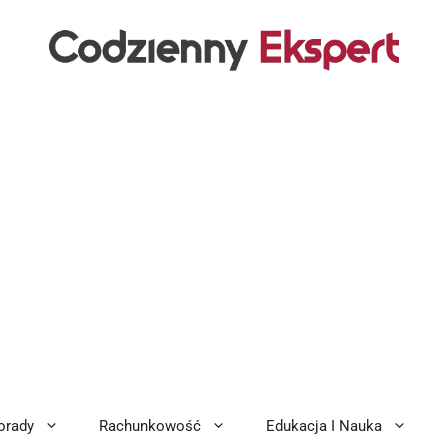
orady
Rachunkowość
Edukacja I Nauka