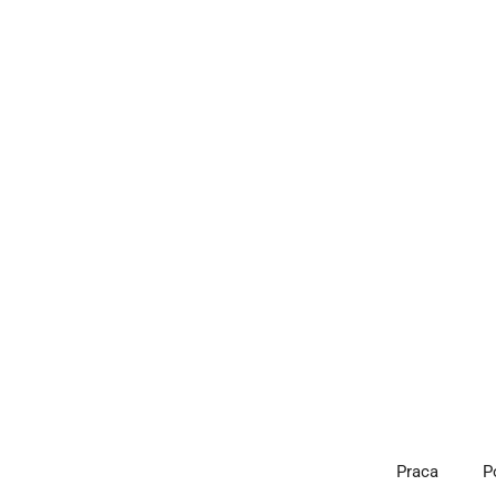
Przejdź
do
treści
Praca
P