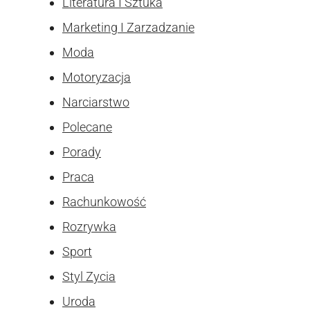
Literatura I Sztuka
Marketing I Zarzadzanie
Moda
Motoryzacja
Narciarstwo
Polecane
Porady
Praca
Rachunkowość
Rozrywka
Sport
Styl Zycia
Uroda