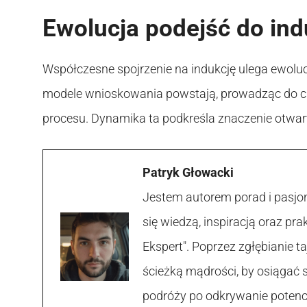
Ewolucja podejść do ind
Współczesne spojrzenie na indukcję ulega ewolucji
modele wnioskowania powstają, prowadząc do ci
procesu. Dynamika ta podkreśla znaczenie otwart
Patryk Głowacki
Jestem autorem porad i pasjon
się wiedzą, inspiracją oraz p
Ekspert". Poprzez zgłębianie
ścieżką mądrości, by osiągać 
podróży po odkrywanie potencja