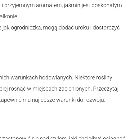
mi i przyjemnym aromatem, jaśmin jest doskonałym
lkonie.
 jak ogrodniczka, mogą dodać uroku i dostarczyć
dnich warunkach hodowlanych. Niektóre rośliny
piej rosnąć w miejscach zacienionych. Przeczytaj
zapewnić mu najlepsze warunki do rozwoju.
astanowić się nad stylem, jaki chciałbyś osiągnąć.