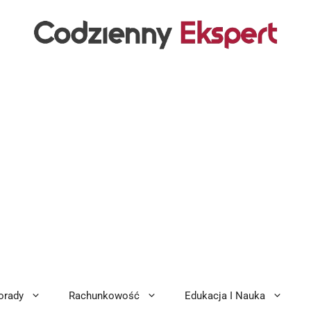
orady
Rachunkowość
Edukacja I Nauka