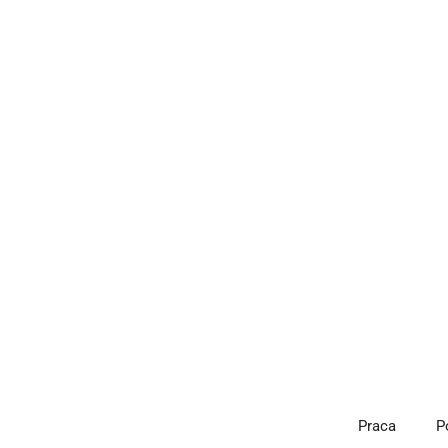
Przejdź
do
treści
Praca
P