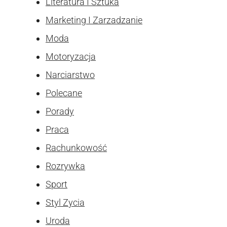
Literatura I Sztuka
Marketing I Zarzadzanie
Moda
Motoryzacja
Narciarstwo
Polecane
Porady
Praca
Rachunkowość
Rozrywka
Sport
Styl Zycia
Uroda