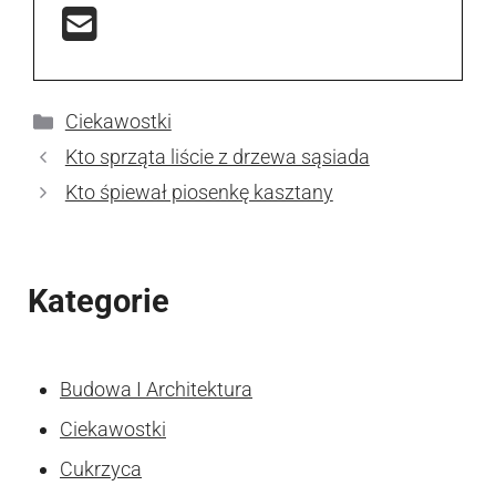
Kategorie
Ciekawostki
Kto sprząta liście z drzewa sąsiada
Kto śpiewał piosenkę kasztany
Kategorie
Budowa I Architektura
Ciekawostki
Cukrzyca