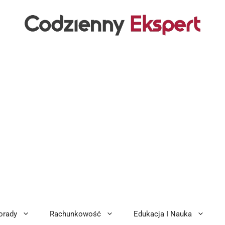
orady
Rachunkowość
Edukacja I Nauka