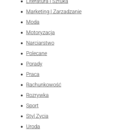
Literatura I Sztuka
Marketing I Zarzadzanie
Moda
Motoryzacja
Narciarstwo
Polecane
Porady
Praca
Rachunkowość
Rozrywka
Sport
Styl Zycia
Uroda