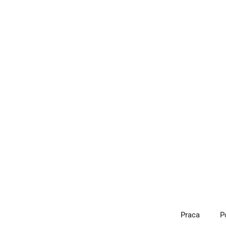
Przejdź
do
treści
Praca
P