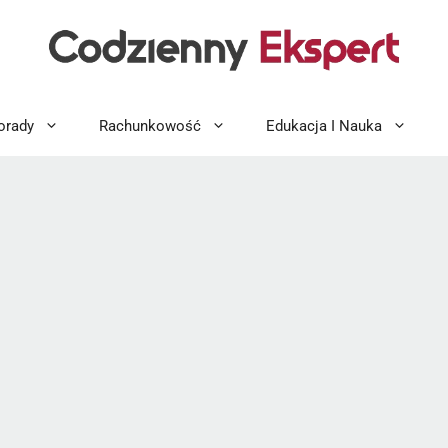
orady
Rachunkowość
Edukacja I Nauka