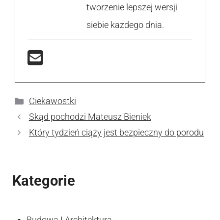
tworzenie lepszej wersji
siebie każdego dnia.
Kategorie
Ciekawostki
Skąd pochodzi Mateusz Bieniek
Który tydzień ciąży jest bezpieczny do porodu
Kategorie
Budowa I Architektura