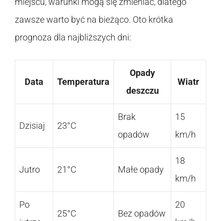
miejscu, warunki mogą się zmieniać, dlatego
zawsze warto być na bieżąco. Oto krótka
prognoza dla najbliższych dni:
Opady
Data
Temperatura
Wiatr
deszczu
Brak
15
Dzisiaj
23°C
opadów
km/h
18
Jutro
21°C
Małe opady
km/h
Po
20
25°C
Bez opadów