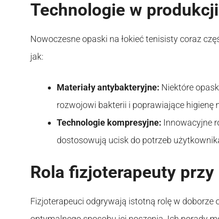
Technologie w produkcji
Nowoczesne opaski na łokieć tenisisty coraz czę
jak:
Materiały antybakteryjne:
Niektóre opask
rozwojowi bakterii i poprawiające higienę 
Technologie kompresyjne:
Innowacyjne ro
dostosowują ucisk do potrzeb użytkownika
Rola fizjoterapeuty prz
Fizjoterapeuci odgrywają istotną rolę w doborze o
optymalnego sposobu jej noszenia. Ich porady mog