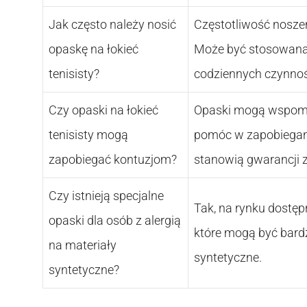
Jak często należy nosić
Częstotliwość noszen
opaskę na łokieć
Może być stosowana 
tenisisty?
codziennych czynności
Czy opaski na łokieć
Opaski mogą wspoma
tenisisty mogą
pomóc w zapobiegani
zapobiegać kontuzjom?
stanowią gwarancji 
Czy istnieją specjalne
Tak, na rynku dostęp
opaski dla osób z alergią
które mogą być bardz
na materiały
syntetyczne.
syntetyczne?