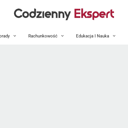
orady
Rachunkowość
Edukacja I Nauka