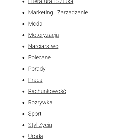
Literatura I Sztuka
Marketing I Zarzadzanie
Moda
Motoryzacja
Narciarstwo
Polecane
Porady
Praca
Rachunkowość
Rozrywka
Sport
Styl Zycia
Uroda