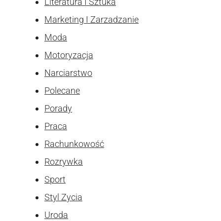
Literatura I Sztuka
Marketing I Zarzadzanie
Moda
Motoryzacja
Narciarstwo
Polecane
Porady
Praca
Rachunkowość
Rozrywka
Sport
Styl Zycia
Uroda