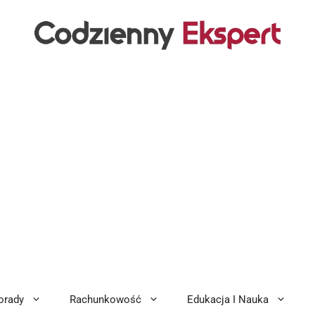
orady
Rachunkowość
Edukacja I Nauka