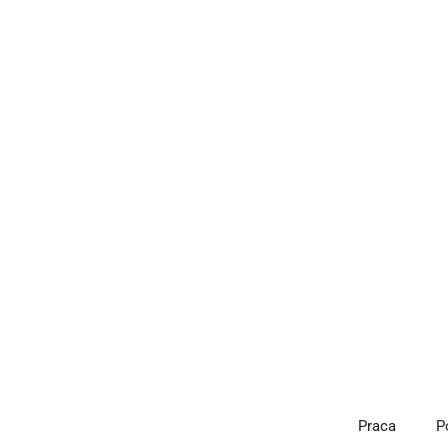
Przejdź
do
treści
Praca
P