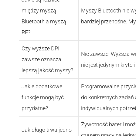
między myszą
Myszy Bluetooth nie w
Bluetooth a myszą
bardziej przenośne. My
RF?
Czy wyższe DPI
Nie zawsze. Wyższa war
zawsze oznacza
nie jest jedynym kryte
lepszą jakość myszy?
Jakie dodatkowe
Programowalne przycis
funkcje mogą być
do konkretnych zadań 
przydatne?
indywidualnych potrze
Żywotność baterii moż
Jak długo trwa jedno
czasem pracy na jedn