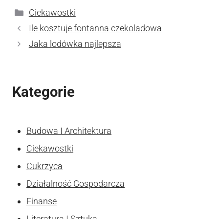
Kategorie
Ciekawostki
Ile kosztuje fontanna czekoladowa
Jaka lodówka najlepsza
Kategorie
Budowa I Architektura
Ciekawostki
Cukrzyca
Działalność Gospodarcza
Finanse
Literatura I Sztuka