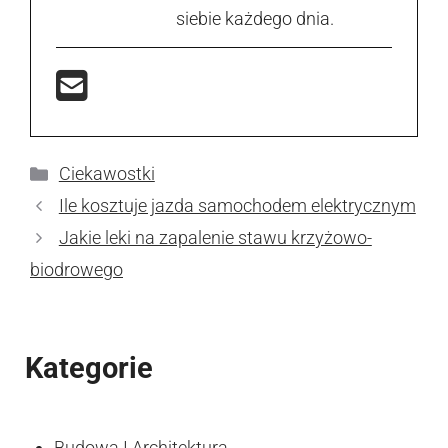
siebie każdego dnia.
Kategorie
Ciekawostki
Ile kosztuje jazda samochodem elektrycznym
Jakie leki na zapalenie stawu krzyżowo-
biodrowego
Kategorie
Budowa I Architektura