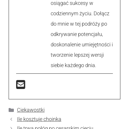
osiągać sukcesy w
codziennym życiu. Dołącz
do mnie w tej podróży po
odkrywanie potencjału,
doskonalenie umiejętności i
tworzenie lepszej wersji
siebie każdego dnia.
Kategorie
Ciekawostki
Ile kosztuje choinka
Ile trwa połóg po cesarskim cięciu