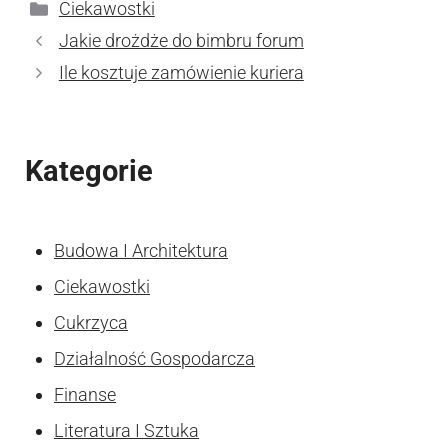
Kategorie
Ciekawostki
Jakie drożdże do bimbru forum
Ile kosztuje zamówienie kuriera
Kategorie
Budowa I Architektura
Ciekawostki
Cukrzyca
Działalność Gospodarcza
Finanse
Literatura I Sztuka