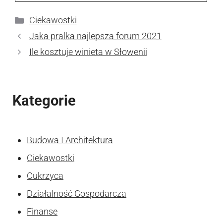
Kategorie
Ciekawostki
Jaka pralka najlepsza forum 2021
Ile kosztuje winieta w Słowenii
Kategorie
Budowa I Architektura
Ciekawostki
Cukrzyca
Działalność Gospodarcza
Finanse