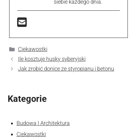
siebie każdego dnia.
Kategorie
Ciekawostki
Ile kosztuje husky syberyjski
Jak zrobić donice ze styropianu i betonu
Kategorie
Budowa I Architektura
Ciekawostki