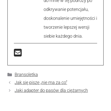
do mnie w tej podróży po
odkrywanie potencjału,
doskonalenie umiejętności i
tworzenie lepszej wersji
siebie każdego dnia.
Kategorie
Bransoletka
Jak się pisze „nie ma za co”
Jaki adapter do pasów dla ciężarnych