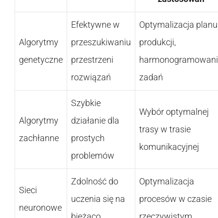
Efektywne w
Optymalizacja planu
Algorytmy
przeszukiwaniu
produkcji,
genetyczne
przestrzeni
harmonogramowani
rozwiązań
zadań
Szybkie
Wybór optymalnej
Algorytmy
działanie dla
trasy w trasie
zachłanne
prostych
komunikacyjnej
problemów
Zdolność do
Optymalizacja
Sieci
uczenia się na
procesów w czasie
neuronowe
bieżąco
rzeczywistym