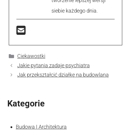
tworzenie lepszej wersji
siebie każdego dnia.
Kategorie
Ciekawostki
Jakie pytania zadaje psychiatra
Jak przekształcić działkę na budowlaną
Kategorie
Budowa I Architektura