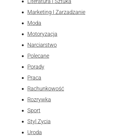
Literatura I Sztuka
Marketing I Zarzadzanie
Moda
Motoryzacja
Narciarstwo
Polecane
Porady
Praca
Rachunkowość
Rozrywka
Sport
Styl Zycia
Uroda