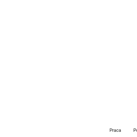
Przejdź
do
treści
Praca
P