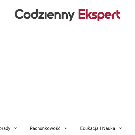
orady
Rachunkowość
Edukacja I Nauka